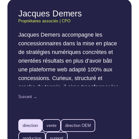
Jacques Demers
Propriétaires associés | CPO
Jacques Demers accompagne les
concessionnaires dans la mise en place
de stratégies numériques concrètes et
orientées résultats en plus d’avoir bâti
une plateforme web adapté 100% aux
concessions. Curieux, structuré et
proche du terrain, il aime transformer les
données en actions simples pour les
Suivant →
équipes de vente et de marketing. Son
objectif : aider chaque concession à tirer
le maximum du web… sans compliquer
direction
vente
direction OEM
la vie de personne.
production
support