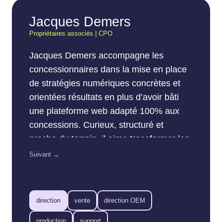
Jacques Demers
Propriétaires associés | CPO
Jacques Demers accompagne les
concessionnaires dans la mise en place
de stratégies numériques concrètes et
orientées résultats en plus d’avoir bâti
une plateforme web adapté 100% aux
concessions. Curieux, structuré et
proche du terrain, il aime transformer les
données en actions simples pour les
Suivant →
équipes de vente et de marketing. Son
objectif : aider chaque concession à tirer
le maximum du web… sans compliquer
direction
vente
direction OEM
la vie de personne.
production
support