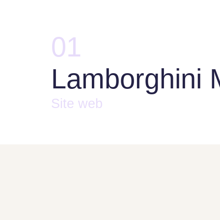
01
Lamborghini 
Site web