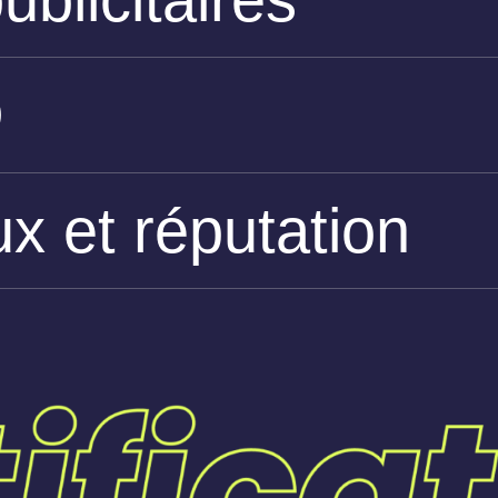
O
x et réputation