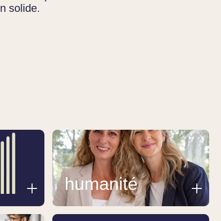
on solide.
humanité