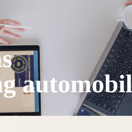
s
ng automobi