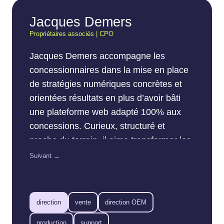
Jacques Demers
Propriétaires associés | CPO
Jacques Demers accompagne les
concessionnaires dans la mise en place
de stratégies numériques concrètes et
orientées résultats en plus d’avoir bâti
une plateforme web adapté 100% aux
concessions. Curieux, structuré et
proche du terrain, il aime transformer les
données en actions simples pour les
Suivant →
équipes de vente et de marketing. Son
objectif : aider chaque concession à tirer
le maximum du web… sans compliquer
direction
vente
direction OEM
la vie de personne.
production
support