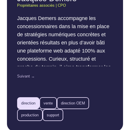
Propriétaires associés | CPO
Jacques Demers accompagne les
concessionnaires dans la mise en place
de stratégies numériques concrètes et
orientées résultats en plus d’avoir bâti
une plateforme web adapté 100% aux
concessions. Curieux, structuré et
proche du terrain, il aime transformer les
données en actions simples pour les
Suivant →
équipes de vente et de marketing. Son
objectif : aider chaque concession à tirer
le maximum du web… sans compliquer
direction
vente
direction OEM
la vie de personne.
production
support