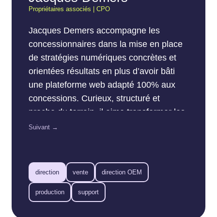
Propriétaires associés | CPO
Jacques Demers accompagne les
concessionnaires dans la mise en place
de stratégies numériques concrètes et
orientées résultats en plus d’avoir bâti
une plateforme web adapté 100% aux
concessions. Curieux, structuré et
proche du terrain, il aime transformer les
données en actions simples pour les
Suivant →
équipes de vente et de marketing. Son
objectif : aider chaque concession à tirer
le maximum du web… sans compliquer
direction
vente
direction OEM
la vie de personne.
production
support