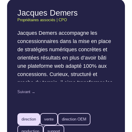
Jacques Demers
Propriétaires associés | CPO
Jacques Demers accompagne les
concessionnaires dans la mise en place
de stratégies numériques concrètes et
orientées résultats en plus d’avoir bâti
une plateforme web adapté 100% aux
concessions. Curieux, structuré et
proche du terrain, il aime transformer les
données en actions simples pour les
Suivant →
équipes de vente et de marketing. Son
objectif : aider chaque concession à tirer
le maximum du web… sans compliquer
direction
vente
direction OEM
la vie de personne.
production
support