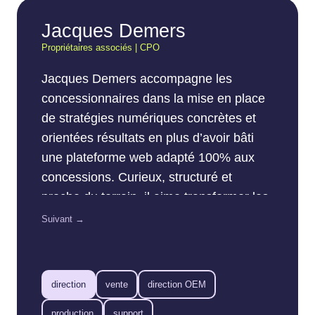
Jacques Demers
Propriétaires associés | CPO
Jacques Demers accompagne les
concessionnaires dans la mise en place
de stratégies numériques concrètes et
orientées résultats en plus d’avoir bâti
une plateforme web adapté 100% aux
concessions. Curieux, structuré et
proche du terrain, il aime transformer les
données en actions simples pour les
Suivant →
équipes de vente et de marketing. Son
objectif : aider chaque concession à tirer
le maximum du web… sans compliquer
direction
vente
direction OEM
la vie de personne.
production
support