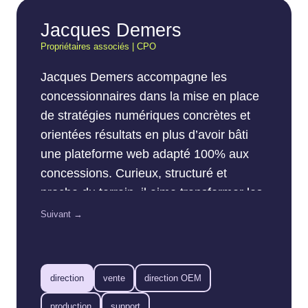
Jacques Demers
Propriétaires associés | CPO
Jacques Demers accompagne les
concessionnaires dans la mise en place
de stratégies numériques concrètes et
orientées résultats en plus d’avoir bâti
une plateforme web adapté 100% aux
concessions. Curieux, structuré et
proche du terrain, il aime transformer les
données en actions simples pour les
Suivant →
équipes de vente et de marketing. Son
objectif : aider chaque concession à tirer
le maximum du web… sans compliquer
direction
vente
direction OEM
la vie de personne.
production
support